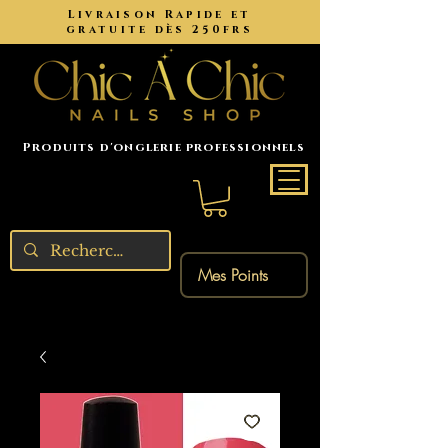
Livraison Rapide et
gratuite dès 250frs
Produits d'onglerie professionnels
Mes Points