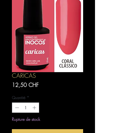
CARICAS
Prix
12,50 CHF
Quantité
*
Rupture de stock