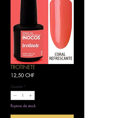
TROTINETE
Prix
12,50 CHF
Quantité
*
Rupture de stock