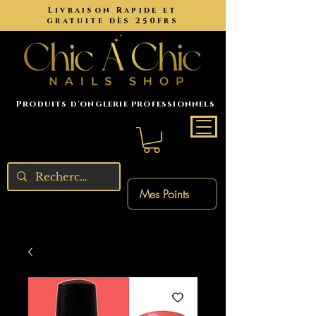
Livraison Rapide et
gratuite dès 250frs
Produits d'onglerie professionnels
Mes Points