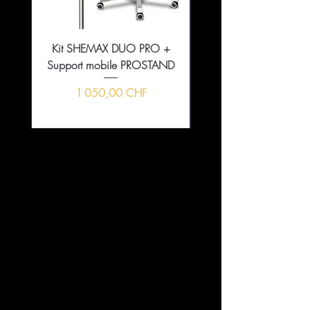
Kit SHEMAX DUO PRO +
Collection That Girl Ess
Support mobile PROSTAND
5+1 en édition limitée
Prix
1 050,00 CHF